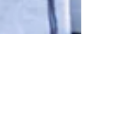
ACTOS DE SERVICIO Y
AYUDA
Por naturaleza los seres humanos nos gusta
ayudar y ofrecer apoyo a otros cuando lo
necesitan. Los actos de servicio y ayuda como...